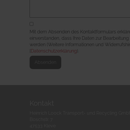
Mit dem Absenden des Kontaktformulars erkläre
einverstanden, dass Ihre Daten zur Bearbeitung
werden (Weitere Informationen und Widerrufshin
[
Datenschutzerklärung
).
Absenden
Kontakt
Heinrich Loock Transport- und Recycling Gmb
Boschstr. 7
47533 Kleve