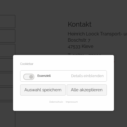
Kontakt
Heinrich Loock Transport-
Boschstr. 7
47533 Kleve
T: 02821 - 77990
E:
info@loock-kleve.de
Cookiebar
Details einblenden
Essenziell
Auswahl speichern
Alle akzeptieren
Datenschutz
Impressum